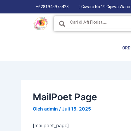
Lewati
+6281945975428
jl Ciwaru No 19 Cijawa Waru
ke
konten
Search
ORD
MailPoet Page
Oleh
admin
/
Juli 15, 2025
[mailpoet_page]