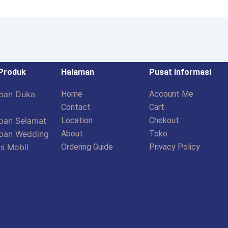
 Produk
Halaman
Pusat Informasi
pan Duka
Home
Account Me
Contact
Cart
pan Selamat
Location
Chekout
pan Wedding
About
Toko
s Mobil
Ordering Guide
Privacy Policy