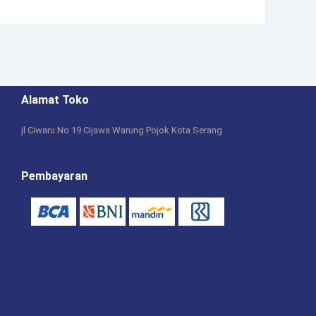
Alamat Toko
jl Ciwaru No 19 Cijawa Warung Pojok Kota Serang
Pembayaran