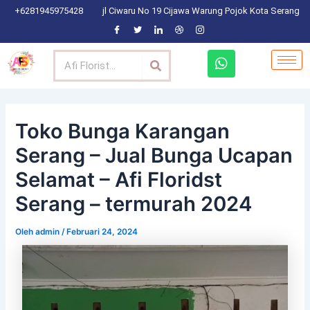
Lewati
Post
+6281945975428
jl Ciwaru No 19 Cijawa Warung Pojok Kota Serang
ke
navigation
konten
Search
W
h
a
t
s
a
Toko Bunga Karangan
p
Serang – Jual Bunga Ucapan
p
Selamat – Afi Floridst
Serang – termurah 2024
Oleh
admin
/
Februari 24, 2024