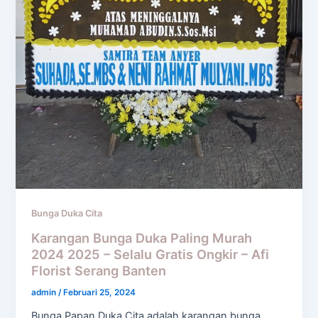
Bunga Duka Cita
Karangan Bunga Duka Paling Murah
2024 2025 – Selalu Gratis Ongkir – Afi
Florist Serang Banten
admin
/
Februari 25, 2024
Bunga Papan Duka Cita adalah karangan bunga