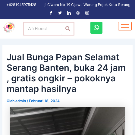
Lewati
Post
+6281945975428
jl Ciwaru No 19 Cijawa Warung Pojok Kota Serang
ke
navigation
konten
Search
W
h
a
t
s
a
Jual Bunga Papan Selamat
p
Serang Banten, buka 24 jam
p
, gratis ongkir – pokoknya
mantap hasilnya
Oleh
admin
/
Februari 18, 2024