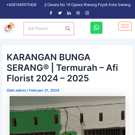
Lewati
Post
+6281945975428
jl Ciwaru No 19 Cijawa Warung Pojok Kota Serang
ke
navigation
konten
Search
W
h
a
t
s
a
KARANGAN BUNGA
p
SERANG® | Termurah – Afi
p
Florist 2024 – 2025
Oleh
admin
/
Februari 21, 2024