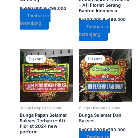
– Afi Florist Serang
Rp
850.000
Rp
799.000
Banten Indonesia
Tambah ke
Rp
700.000
Rp
499.000
keranjang
Tambah ke
keranjang
Harga
Harga
Harga
Harga
aslinya
saat
aslinya
saat
Diskon!
Diskon!
adalah:
ini
adalah:
ini
Rp750.000.
adalah:
Rp900.000.
adala
Rp499.000.
Rp799
Bunga Ucapan Selamat
Bunga Ucapan Selamat
Bunga Papan Selamat
Bunga Selamat Dan
Sukses Terbaru – Afi
Sukses
Florist 2024 new
Rp
900.000
Rp
799.000
perform
Tambah ke