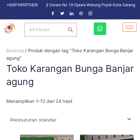
Lewati
+6281945975428
jl Ciwaru No 19 Cijawa Warung Pojok Kota Serang
ke
konten
Search
W
h
a
t
s
Beranda
/ Produk dengan tag “Toko Karangan Bunga Banjar
a
agung”
p
Toko Karangan Bunga Banjar
p
agung
Menampilkan 1–12 dari 24 hasil
Harga
Harga
Harga
Harga