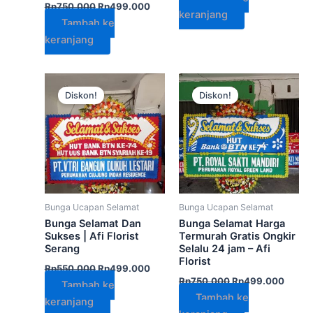
Rp
750.000
Rp
499.000
keranjang
Tambah ke
keranjang
Harga
Harga
Harga
Harga
aslinya
saat
aslinya
saat
Diskon!
Diskon!
adalah:
ini
adalah:
ini
Rp550.000.
adalah:
Rp750.000.
adalah
Rp499.000.
Rp499
Bunga Ucapan Selamat
Bunga Ucapan Selamat
Bunga Selamat Dan
Bunga Selamat Harga
Sukses | Afi Florist
Termurah Gratis Ongkir
Serang
Selalu 24 jam – Afi
Florist
Rp
550.000
Rp
499.000
Rp
750.000
Rp
499.000
Tambah ke
Tambah ke
keranjang