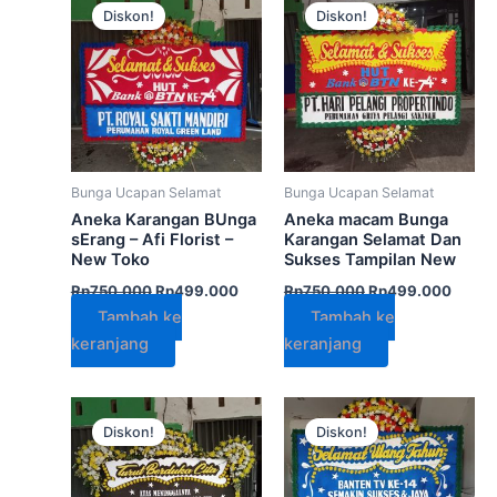
aslinya
saat
aslinya
saat
Diskon!
Diskon!
adalah:
ini
adalah:
ini
Rp750.000.
adalah:
Rp750.000.
adalah
Rp499.000.
Rp499
Bunga Ucapan Selamat
Bunga Ucapan Selamat
Aneka Karangan BUnga
Aneka macam Bunga
sErang – Afi Florist –
Karangan Selamat Dan
New Toko
Sukses Tampilan New
Rp
750.000
Rp
499.000
Rp
750.000
Rp
499.000
Tambah ke
Tambah ke
keranjang
keranjang
Harga
Harga
Harga
Harga
aslinya
saat
aslinya
saat
Diskon!
Diskon!
adalah:
ini
adalah:
ini
Rp900.000.
adalah:
Rp650.000.
adala
Rp799.000.
Rp499