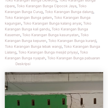
Toko Karangan Bunga cilowong
,
Toko Karangan Bunga
cipare
,
Toko Karangan Bunga Cipocok Jaya
,
Toko
Karangan Bunga Curug
,
Toko Karangan Bunga dalung
,
Toko Karangan Bunga gelam
,
Toko Karangan Bunga
kagungan
,
Toko Karangan Bunga kalang anyar
,
Toko
Karangan Bunga kali gandu
,
Toko Karangan Bunga
Kasemen
,
Toko Karangan Bunga kasunyatan
,
Toko
Karangan Bunga kepuren
,
Toko Karangan Bunga kuranji
,
Toko Karangan Bunga lebak wangi
,
Toko Karangan Bunga
Lialang
,
Toko Karangan Bunga mesjid priyayi
,
Toko
Karangan Bunga nyapah
,
Toko Karangan Bunga pabuaran
Deskripsi