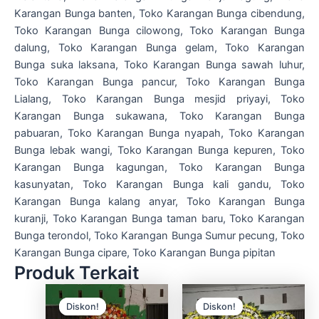
Karangan Bunga banten, Toko Karangan Bunga cibendung,
Toko Karangan Bunga cilowong, Toko Karangan Bunga
dalung, Toko Karangan Bunga gelam, Toko Karangan
Bunga suka laksana, Toko Karangan Bunga sawah luhur,
Toko Karangan Bunga pancur, Toko Karangan Bunga
Lialang, Toko Karangan Bunga mesjid priyayi, Toko
Karangan Bunga sukawana, Toko Karangan Bunga
pabuaran, Toko Karangan Bunga nyapah, Toko Karangan
Bunga lebak wangi, Toko Karangan Bunga kepuren, Toko
Karangan Bunga kagungan, Toko Karangan Bunga
kasunyatan, Toko Karangan Bunga kali gandu, Toko
Karangan Bunga kalang anyar, Toko Karangan Bunga
kuranji, Toko Karangan Bunga taman baru, Toko Karangan
Bunga terondol, Toko Karangan Bunga Sumur pecung, Toko
Karangan Bunga cipare, Toko Karangan Bunga pipitan
Produk Terkait
Harga
Harga
Harga
Harga
aslinya
saat
aslinya
saat
Diskon!
Diskon!
Diskon!
Diskon!
adalah:
ini
adalah:
ini