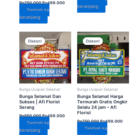
Rp
750.000
Rp
499.000
keranjang
Tambah ke
keranjang
Harga
Harga
Harga
Harga
aslinya
saat
aslinya
saat
Diskon!
Diskon!
adalah:
ini
adalah:
ini
Rp550.000.
adalah:
Rp750.000.
adalah
Rp499.000.
Rp499
Bunga Ucapan Selamat
Bunga Ucapan Selamat
Bunga Selamat Dan
Bunga Selamat Harga
Sukses | Afi Florist
Termurah Gratis Ongkir
Serang
Selalu 24 jam – Afi
Florist
Rp
550.000
Rp
499.000
Rp
750.000
Rp
499.000
Tambah ke
Tambah ke
keranjang