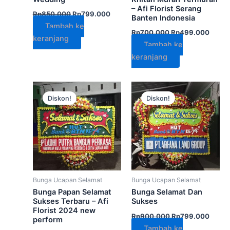
– Afi Florist Serang
Rp
850.000
Rp
799.000
Banten Indonesia
Tambah ke
Rp
700.000
Rp
499.000
keranjang
Tambah ke
keranjang
Harga
Harga
Harga
Harga
aslinya
saat
aslinya
saat
Diskon!
Diskon!
adalah:
ini
adalah:
ini
Rp750.000.
adalah:
Rp900.000.
adala
Rp499.000.
Rp799
Bunga Ucapan Selamat
Bunga Ucapan Selamat
Bunga Papan Selamat
Bunga Selamat Dan
Sukses Terbaru – Afi
Sukses
Florist 2024 new
Rp
900.000
Rp
799.000
perform
Tambah ke