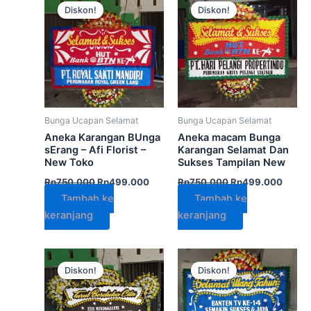
aslinya
saat
aslinya
saat
Diskon!
Diskon!
adalah:
ini
adalah:
ini
Rp750.000.
adalah:
Rp750.000.
adalah
Rp499.000.
Rp499
Bunga Ucapan Selamat
Bunga Ucapan Selamat
Aneka Karangan BUnga
Aneka macam Bunga
sErang – Afi Florist –
Karangan Selamat Dan
New Toko
Sukses Tampilan New
Rp
750.000
Rp
499.000
Rp
750.000
Rp
499.000
Tambah ke
Tambah ke
keranjang
keranjang
Harga
Harga
Harga
Harga
aslinya
saat
aslinya
saat
Diskon!
Diskon!
adalah:
ini
adalah:
ini
Rp900.000.
adalah:
Rp650.000.
adala
Rp799.000.
Rp499