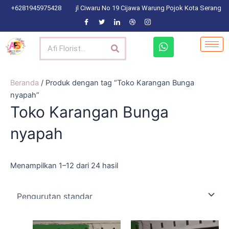
Lewati
+6281945975428
jl Ciwaru No 19 Cijawa Warung Pojok Kota Serang
ke
konten
Search
W
h
a
t
s
Beranda
/ Produk dengan tag “Toko Karangan Bunga
a
nyapah”
p
Toko Karangan Bunga
p
nyapah
Menampilkan 1–12 dari 24 hasil
Harga
Harga
Harga
Harga